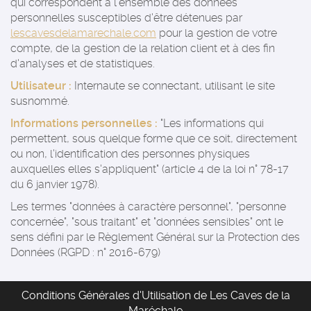
qui correspondent à l’ensemble des données
personnelles susceptibles d'être détenues par
lescavesdelamarechale.com
pour la gestion de votre
compte, de la gestion de la relation client et à des fin
d'analyses et de statistiques.
Utilisateur :
Internaute se connectant, utilisant le site
susnommé.
Informations personnelles :
"Les informations qui
permettent, sous quelque forme que ce soit, directement
ou non, l'identification des personnes physiques
auxquelles elles s'appliquent" (article 4 de la loi n° 78-17
du 6 janvier 1978).
Les termes "données à caractère personnel", "personne
concernée", "sous traitant" et "données sensibles" ont le
sens défini par le Règlement Général sur la Protection des
Données (RGPD : n° 2016-679)
Conditions Générales d'Utilisation de Les Caves de la
Maréchale